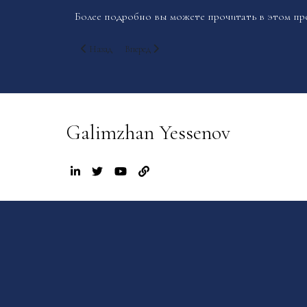
Более подробно вы можете прочитать в
этом
пре
Предыдущий: Ежегодная встреча победителей Yessenov Found
Следующий: Уроки, извлеченные из элитного спор
Назад
Вперед
Galimzhan Yessenov