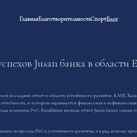
Главная
Благотворительность
Спорт
Блог
спехов Jusan банка в области 
 свой последний отчет в области
устойчивого развития
. KASE, Каз
а отчетности, в котором оценивается финансовая и нефинансовая
 года компания
PwC Kazakhstan
назвала отчет Jusan банка самым с
имание вопросам ESG и устойчивого развития, и я рад новому при