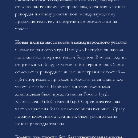
стал по-настоящему историческим, установив новые
рекорды по числу участников, международному
представительству и спортивным результатам на
трассе.
Новая планка массовости и международного участия
С самого раннего утра Площадь Республики начала
наполняться энергией тысяч бегунов. В этом году на
старт вышли 16 149 атлетов из 60 стран мира. Особо
отмечается рекордное число иностранных гостей —
1 363 спортсмена приехали в Алматы специально для
участия в забеге. Наиболее многочисленными
делегациями были представлены Россия (513),
Кыргызстан (180) и Китай (142). Соревновательная
часть марафона была не менее впечатляющей. Сразу
на двух ключевых дистанциях были установлены
новые рекорды трассы.
Больше, чем просто бег: благотворительная миссия